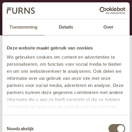
Dit onderdeel is momenteel in onderhoud.
Als je informatie mist kun je ons bellen +31 413 274
168 of mailen
info@furns.com
.
Toestemming
Details
Over
Deze website maakt gebruik van cookies
We gebruiken cookies om content en advertenties te
personaliseren, om functies voor social media te bieden
en om ons websiteverkeer te analyseren. Ook delen we
informatie over uw gebruik van onze site met onze
partners voor social media, adverteren en analyse. Deze
partners kunnen deze gegevens combineren met andere
informatie die u aan ze heeft verstrekt of die ze hebben
verzameld op basis van uw gebruik van hun services.
Wil je meer weten over onze privacyverklaring? Dat lees
Toestemmingsselectie
je
hier
.
Noodzakelijk