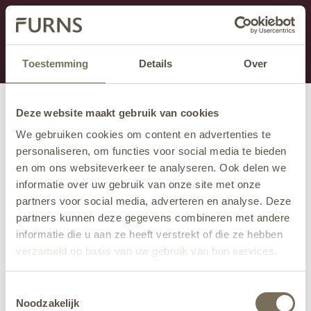
Dit onderdeel is momenteel in onderhoud.
Als je informatie mist kun je ons bellen +31 413 274
168 of mailen
info@furns.com
.
Toestemming
Details
Over
Deze website maakt gebruik van cookies
We gebruiken cookies om content en advertenties te
personaliseren, om functies voor social media te bieden
en om ons websiteverkeer te analyseren. Ook delen we
informatie over uw gebruik van onze site met onze
partners voor social media, adverteren en analyse. Deze
partners kunnen deze gegevens combineren met andere
informatie die u aan ze heeft verstrekt of die ze hebben
verzameld op basis van uw gebruik van hun services.
Wil je meer weten over onze privacyverklaring? Dat lees
Toestemmingsselectie
je
hier
.
Noodzakelijk