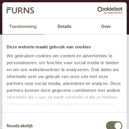
Dit onderdeel is momenteel in onderhoud.
Als je informatie mist kun je ons bellen +31 413 274
168 of mailen
info@furns.com
.
Toestemming
Details
Over
Deze website maakt gebruik van cookies
We gebruiken cookies om content en advertenties te
personaliseren, om functies voor social media te bieden
en om ons websiteverkeer te analyseren. Ook delen we
informatie over uw gebruik van onze site met onze
partners voor social media, adverteren en analyse. Deze
partners kunnen deze gegevens combineren met andere
informatie die u aan ze heeft verstrekt of die ze hebben
verzameld op basis van uw gebruik van hun services.
Wil je meer weten over onze privacyverklaring? Dat lees
Toestemmingsselectie
je
hier
.
Noodzakelijk