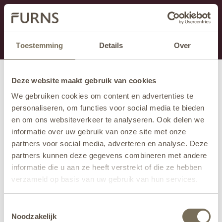
Dit onderdeel is momenteel in onderhoud.
Als je informatie mist kun je ons bellen +31 413 274
168 of mailen
info@furns.com
.
Toestemming
Details
Over
Deze website maakt gebruik van cookies
We gebruiken cookies om content en advertenties te
personaliseren, om functies voor social media te bieden
en om ons websiteverkeer te analyseren. Ook delen we
informatie over uw gebruik van onze site met onze
partners voor social media, adverteren en analyse. Deze
partners kunnen deze gegevens combineren met andere
informatie die u aan ze heeft verstrekt of die ze hebben
verzameld op basis van uw gebruik van hun services.
Wil je meer weten over onze privacyverklaring? Dat lees
Toestemmingsselectie
je
hier
.
Noodzakelijk