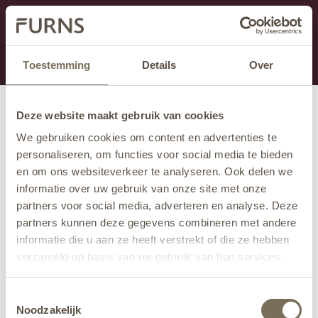
Dit onderdeel is momenteel in onderhoud.
Als je informatie mist kun je ons bellen +31 413 274
168 of mailen
info@furns.com
.
Toestemming
Details
Over
Deze website maakt gebruik van cookies
We gebruiken cookies om content en advertenties te
personaliseren, om functies voor social media te bieden
en om ons websiteverkeer te analyseren. Ook delen we
informatie over uw gebruik van onze site met onze
partners voor social media, adverteren en analyse. Deze
partners kunnen deze gegevens combineren met andere
informatie die u aan ze heeft verstrekt of die ze hebben
verzameld op basis van uw gebruik van hun services.
Wil je meer weten over onze privacyverklaring? Dat lees
Toestemmingsselectie
je
hier
.
Noodzakelijk