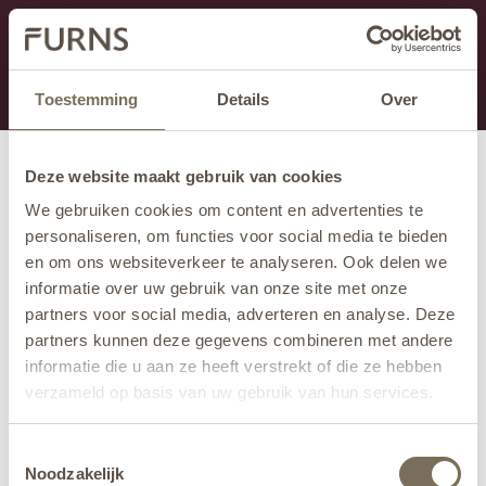
Dit onderdeel is momenteel in onderhoud.
Als je informatie mist kun je ons bellen +31 413 274
168 of mailen
info@furns.com
.
Toestemming
Details
Over
Deze website maakt gebruik van cookies
We gebruiken cookies om content en advertenties te
personaliseren, om functies voor social media te bieden
en om ons websiteverkeer te analyseren. Ook delen we
informatie over uw gebruik van onze site met onze
partners voor social media, adverteren en analyse. Deze
partners kunnen deze gegevens combineren met andere
informatie die u aan ze heeft verstrekt of die ze hebben
verzameld op basis van uw gebruik van hun services.
Wil je meer weten over onze privacyverklaring? Dat lees
Toestemmingsselectie
je
hier
.
Noodzakelijk