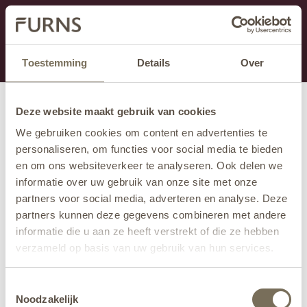
Dit onderdeel is momenteel in onderhoud.
Als je informatie mist kun je ons bellen +31 413 274
168 of mailen
info@furns.com
.
Toestemming
Details
Over
Deze website maakt gebruik van cookies
We gebruiken cookies om content en advertenties te
personaliseren, om functies voor social media te bieden
en om ons websiteverkeer te analyseren. Ook delen we
informatie over uw gebruik van onze site met onze
partners voor social media, adverteren en analyse. Deze
partners kunnen deze gegevens combineren met andere
informatie die u aan ze heeft verstrekt of die ze hebben
verzameld op basis van uw gebruik van hun services.
Wil je meer weten over onze privacyverklaring? Dat lees
Toestemmingsselectie
je
hier
.
Noodzakelijk