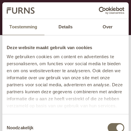
Dit onderdeel is momenteel in onderhoud.
Als je informatie mist kun je ons bellen +31 413 274
168 of mailen
info@furns.com
.
Toestemming
Details
Over
Deze website maakt gebruik van cookies
We gebruiken cookies om content en advertenties te
personaliseren, om functies voor social media te bieden
en om ons websiteverkeer te analyseren. Ook delen we
informatie over uw gebruik van onze site met onze
partners voor social media, adverteren en analyse. Deze
partners kunnen deze gegevens combineren met andere
informatie die u aan ze heeft verstrekt of die ze hebben
verzameld op basis van uw gebruik van hun services.
Wil je meer weten over onze privacyverklaring? Dat lees
Toestemmingsselectie
je
hier
.
Noodzakelijk