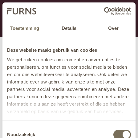
Dit onderdeel is momenteel in onderhoud.
Als je informatie mist kun je ons bellen +31 413 274
168 of mailen
info@furns.com
.
Toestemming
Details
Over
Deze website maakt gebruik van cookies
We gebruiken cookies om content en advertenties te
personaliseren, om functies voor social media te bieden
en om ons websiteverkeer te analyseren. Ook delen we
informatie over uw gebruik van onze site met onze
partners voor social media, adverteren en analyse. Deze
partners kunnen deze gegevens combineren met andere
informatie die u aan ze heeft verstrekt of die ze hebben
verzameld op basis van uw gebruik van hun services.
Wil je meer weten over onze privacyverklaring? Dat lees
Toestemmingsselectie
je
hier
.
Noodzakelijk