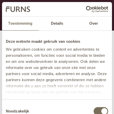
Dit onderdeel is momenteel in onderhoud.
Als je informatie mist kun je ons bellen +31 413 274
168 of mailen
info@furns.com
.
Toestemming
Details
Over
Deze website maakt gebruik van cookies
We gebruiken cookies om content en advertenties te
personaliseren, om functies voor social media te bieden
en om ons websiteverkeer te analyseren. Ook delen we
informatie over uw gebruik van onze site met onze
partners voor social media, adverteren en analyse. Deze
partners kunnen deze gegevens combineren met andere
informatie die u aan ze heeft verstrekt of die ze hebben
verzameld op basis van uw gebruik van hun services.
Wil je meer weten over onze privacyverklaring? Dat lees
Toestemmingsselectie
je
hier
.
Noodzakelijk