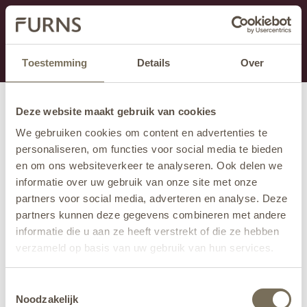
Dit onderdeel is momenteel in onderhoud.
Als je informatie mist kun je ons bellen +31 413 274
168 of mailen
info@furns.com
.
Toestemming
Details
Over
Deze website maakt gebruik van cookies
We gebruiken cookies om content en advertenties te
personaliseren, om functies voor social media te bieden
en om ons websiteverkeer te analyseren. Ook delen we
informatie over uw gebruik van onze site met onze
partners voor social media, adverteren en analyse. Deze
partners kunnen deze gegevens combineren met andere
informatie die u aan ze heeft verstrekt of die ze hebben
verzameld op basis van uw gebruik van hun services.
Wil je meer weten over onze privacyverklaring? Dat lees
Toestemmingsselectie
je
hier
.
Noodzakelijk