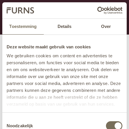
Dit onderdeel is momenteel in onderhoud.
Als je informatie mist kun je ons bellen +31 413 274
168 of mailen
info@furns.com
.
Toestemming
Details
Over
Deze website maakt gebruik van cookies
We gebruiken cookies om content en advertenties te
personaliseren, om functies voor social media te bieden
en om ons websiteverkeer te analyseren. Ook delen we
informatie over uw gebruik van onze site met onze
partners voor social media, adverteren en analyse. Deze
partners kunnen deze gegevens combineren met andere
informatie die u aan ze heeft verstrekt of die ze hebben
verzameld op basis van uw gebruik van hun services.
Wil je meer weten over onze privacyverklaring? Dat lees
Toestemmingsselectie
je
hier
.
Noodzakelijk