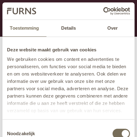
Dit onderdeel is momenteel in onderhoud.
Als je informatie mist kun je ons bellen +31 413 274
168 of mailen
info@furns.com
.
Toestemming
Details
Over
Deze website maakt gebruik van cookies
We gebruiken cookies om content en advertenties te
personaliseren, om functies voor social media te bieden
en om ons websiteverkeer te analyseren. Ook delen we
informatie over uw gebruik van onze site met onze
partners voor social media, adverteren en analyse. Deze
partners kunnen deze gegevens combineren met andere
informatie die u aan ze heeft verstrekt of die ze hebben
verzameld op basis van uw gebruik van hun services.
Wil je meer weten over onze privacyverklaring? Dat lees
Toestemmingsselectie
je
hier
.
Noodzakelijk