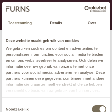
Dit onderdeel is momenteel in onderhoud.
Als je informatie mist kun je ons bellen +31 413 274
168 of mailen
info@furns.com
.
Toestemming
Details
Over
Deze website maakt gebruik van cookies
We gebruiken cookies om content en advertenties te
personaliseren, om functies voor social media te bieden
en om ons websiteverkeer te analyseren. Ook delen we
informatie over uw gebruik van onze site met onze
partners voor social media, adverteren en analyse. Deze
partners kunnen deze gegevens combineren met andere
informatie die u aan ze heeft verstrekt of die ze hebben
verzameld op basis van uw gebruik van hun services.
Wil je meer weten over onze privacyverklaring? Dat lees
Toestemmingsselectie
je
hier
.
Noodzakelijk