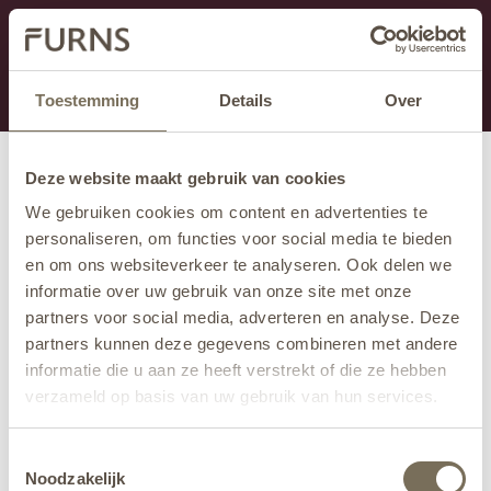
This section is currently under maintenance.
If you are missing information, you can call us at +31
413 745 423 or email us at
info@furns.com
.
Toestemming
Details
Over
Deze website maakt gebruik van cookies
We gebruiken cookies om content en advertenties te
personaliseren, om functies voor social media te bieden
en om ons websiteverkeer te analyseren. Ook delen we
informatie over uw gebruik van onze site met onze
partners voor social media, adverteren en analyse. Deze
partners kunnen deze gegevens combineren met andere
informatie die u aan ze heeft verstrekt of die ze hebben
verzameld op basis van uw gebruik van hun services.
Wil je meer weten over onze privacyverklaring? Dat lees
Toestemmingsselectie
je
hier
.
Noodzakelijk