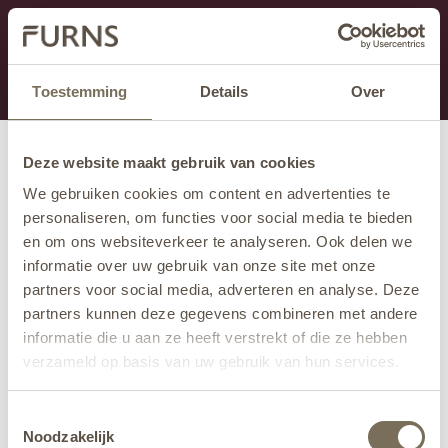
This section is currently under maintenance.
If you are missing information, you can call us at +31
413 745 423 or email us at
info@furns.com
.
Toestemming
Details
Over
Deze website maakt gebruik van cookies
We gebruiken cookies om content en advertenties te
personaliseren, om functies voor social media te bieden
en om ons websiteverkeer te analyseren. Ook delen we
informatie over uw gebruik van onze site met onze
partners voor social media, adverteren en analyse. Deze
partners kunnen deze gegevens combineren met andere
informatie die u aan ze heeft verstrekt of die ze hebben
verzameld op basis van uw gebruik van hun services.
Wil je meer weten over onze privacyverklaring? Dat lees
Toestemmingsselectie
je
hier
.
Noodzakelijk