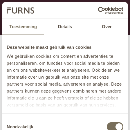
This section is currently under maintenance.
If you are missing information, you can call us at +31
413 745 423 or email us at
info@furns.com
.
Toestemming
Details
Over
Deze website maakt gebruik van cookies
We gebruiken cookies om content en advertenties te
personaliseren, om functies voor social media te bieden
en om ons websiteverkeer te analyseren. Ook delen we
informatie over uw gebruik van onze site met onze
partners voor social media, adverteren en analyse. Deze
partners kunnen deze gegevens combineren met andere
informatie die u aan ze heeft verstrekt of die ze hebben
verzameld op basis van uw gebruik van hun services.
Wil je meer weten over onze privacyverklaring? Dat lees
Toestemmingsselectie
je
hier
.
Noodzakelijk