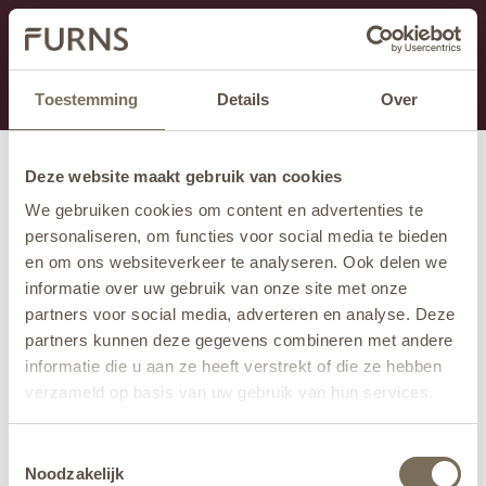
This section is currently under maintenance.
If you are missing information, you can call us at +31
413 745 423 or email us at
info@furns.com
.
Toestemming
Details
Over
Deze website maakt gebruik van cookies
We gebruiken cookies om content en advertenties te
personaliseren, om functies voor social media te bieden
en om ons websiteverkeer te analyseren. Ook delen we
informatie over uw gebruik van onze site met onze
partners voor social media, adverteren en analyse. Deze
partners kunnen deze gegevens combineren met andere
informatie die u aan ze heeft verstrekt of die ze hebben
verzameld op basis van uw gebruik van hun services.
Wil je meer weten over onze privacyverklaring? Dat lees
Toestemmingsselectie
je
hier
.
Noodzakelijk