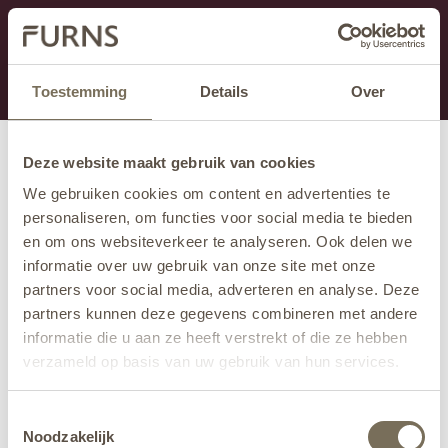
This section is currently under maintenance.
If you are missing information, you can call us at +31
413 745 423 or email us at
info@furns.com
.
Toestemming
Details
Over
Deze website maakt gebruik van cookies
We gebruiken cookies om content en advertenties te
personaliseren, om functies voor social media te bieden
en om ons websiteverkeer te analyseren. Ook delen we
informatie over uw gebruik van onze site met onze
partners voor social media, adverteren en analyse. Deze
partners kunnen deze gegevens combineren met andere
informatie die u aan ze heeft verstrekt of die ze hebben
verzameld op basis van uw gebruik van hun services.
Wil je meer weten over onze privacyverklaring? Dat lees
Toestemmingsselectie
je
hier
.
Noodzakelijk