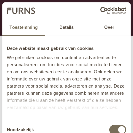
This section is currently under maintenance.
If you are missing information, you can call us at +31
413 745 423 or email us at
info@furns.com
.
Toestemming
Details
Over
Deze website maakt gebruik van cookies
We gebruiken cookies om content en advertenties te
personaliseren, om functies voor social media te bieden
en om ons websiteverkeer te analyseren. Ook delen we
informatie over uw gebruik van onze site met onze
partners voor social media, adverteren en analyse. Deze
partners kunnen deze gegevens combineren met andere
informatie die u aan ze heeft verstrekt of die ze hebben
verzameld op basis van uw gebruik van hun services.
Wil je meer weten over onze privacyverklaring? Dat lees
Toestemmingsselectie
je
hier
.
Noodzakelijk