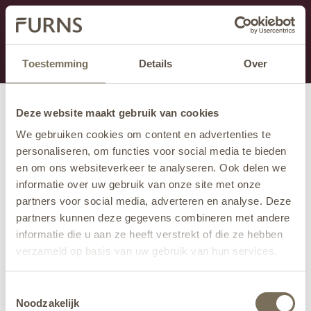
This section is currently under maintenance.
If you are missing information, you can call us at +31
413 745 423 or email us at
info@furns.com
.
Toestemming
Details
Over
Deze website maakt gebruik van cookies
We gebruiken cookies om content en advertenties te
personaliseren, om functies voor social media te bieden
en om ons websiteverkeer te analyseren. Ook delen we
informatie over uw gebruik van onze site met onze
partners voor social media, adverteren en analyse. Deze
partners kunnen deze gegevens combineren met andere
informatie die u aan ze heeft verstrekt of die ze hebben
verzameld op basis van uw gebruik van hun services.
Wil je meer weten over onze privacyverklaring? Dat lees
Toestemmingsselectie
je
hier
.
Noodzakelijk