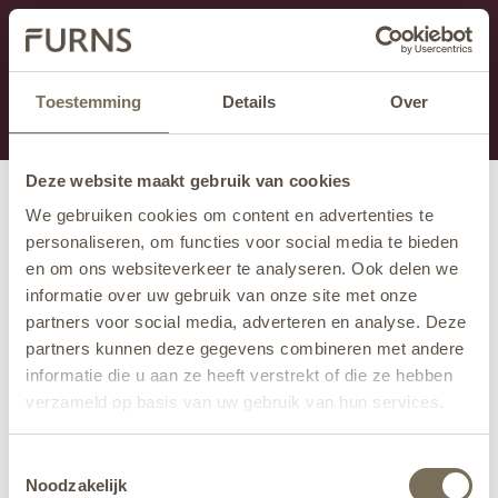
Ten dział jest obecnie w konserwacji. Jeśli brakuje Ci
informacji.
możesz zadzwonić pod numer +31 413 351 272 lub
Toestemming
Details
Over
wysłać e-mail na adres
info@furns.com
.
Deze website maakt gebruik van cookies
We gebruiken cookies om content en advertenties te
personaliseren, om functies voor social media te bieden
en om ons websiteverkeer te analyseren. Ook delen we
informatie over uw gebruik van onze site met onze
partners voor social media, adverteren en analyse. Deze
partners kunnen deze gegevens combineren met andere
informatie die u aan ze heeft verstrekt of die ze hebben
verzameld op basis van uw gebruik van hun services.
Wil je meer weten over onze privacyverklaring? Dat lees
Toestemmingsselectie
je
hier
.
Noodzakelijk