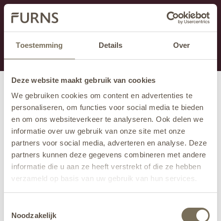
Ten dział jest obecnie w konserwacji. Jeśli brakuje Ci
informacji.
możesz zadzwonić pod numer +31 413 351 272 lub
Toestemming
Details
Over
wysłać e-mail na adres
info@furns.com
.
Deze website maakt gebruik van cookies
We gebruiken cookies om content en advertenties te
personaliseren, om functies voor social media te bieden
en om ons websiteverkeer te analyseren. Ook delen we
informatie over uw gebruik van onze site met onze
partners voor social media, adverteren en analyse. Deze
partners kunnen deze gegevens combineren met andere
informatie die u aan ze heeft verstrekt of die ze hebben
verzameld op basis van uw gebruik van hun services.
Wil je meer weten over onze privacyverklaring? Dat lees
Toestemmingsselectie
je
hier
.
Noodzakelijk