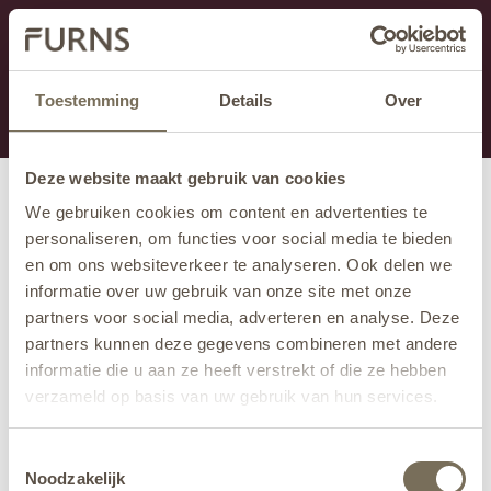
Ten dział jest obecnie w konserwacji. Jeśli brakuje Ci
informacji.
możesz zadzwonić pod numer +31 413 351 272 lub
Toestemming
Details
Over
wysłać e-mail na adres
info@furns.com
.
Deze website maakt gebruik van cookies
We gebruiken cookies om content en advertenties te
personaliseren, om functies voor social media te bieden
en om ons websiteverkeer te analyseren. Ook delen we
informatie over uw gebruik van onze site met onze
partners voor social media, adverteren en analyse. Deze
partners kunnen deze gegevens combineren met andere
informatie die u aan ze heeft verstrekt of die ze hebben
verzameld op basis van uw gebruik van hun services.
Wil je meer weten over onze privacyverklaring? Dat lees
Toestemmingsselectie
je
hier
.
Noodzakelijk