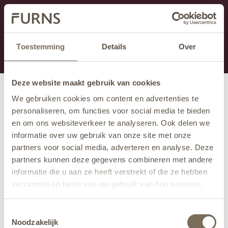
Ten dział jest obecnie w konserwacji. Jeśli brakuje Ci
informacji.
możesz zadzwonić pod numer +31 413 351 272 lub
Toestemming
Details
Over
wysłać e-mail na adres
info@furns.com
.
Deze website maakt gebruik van cookies
We gebruiken cookies om content en advertenties te
personaliseren, om functies voor social media te bieden
en om ons websiteverkeer te analyseren. Ook delen we
informatie over uw gebruik van onze site met onze
partners voor social media, adverteren en analyse. Deze
partners kunnen deze gegevens combineren met andere
informatie die u aan ze heeft verstrekt of die ze hebben
verzameld op basis van uw gebruik van hun services.
Wil je meer weten over onze privacyverklaring? Dat lees
Toestemmingsselectie
je
hier
.
Noodzakelijk