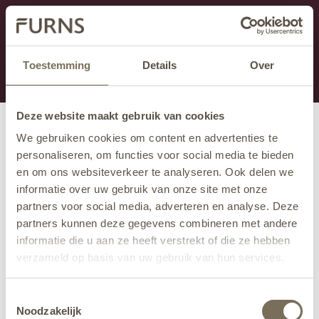
Cette section est actuellement en maintenance.
Si vous manquez des informations, vous pouvez nous
appeler au +31 413 395 295 ou nous envoyer un e-
Toestemming
Details
Over
mail à
info@furns.com
.
Deze website maakt gebruik van cookies
We gebruiken cookies om content en advertenties te
personaliseren, om functies voor social media te bieden
en om ons websiteverkeer te analyseren. Ook delen we
informatie over uw gebruik van onze site met onze
partners voor social media, adverteren en analyse. Deze
partners kunnen deze gegevens combineren met andere
informatie die u aan ze heeft verstrekt of die ze hebben
verzameld op basis van uw gebruik van hun services.
Wil je meer weten over onze privacyverklaring? Dat lees
Toestemmingsselectie
je
hier
.
Noodzakelijk