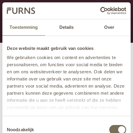
Cette section est actuellement en maintenance.
Si vous manquez des informations, vous pouvez nous
appeler au +31 413 395 295 ou nous envoyer un e-
Toestemming
Details
Over
mail à
info@furns.com
.
Deze website maakt gebruik van cookies
We gebruiken cookies om content en advertenties te
personaliseren, om functies voor social media te bieden
en om ons websiteverkeer te analyseren. Ook delen we
informatie over uw gebruik van onze site met onze
partners voor social media, adverteren en analyse. Deze
partners kunnen deze gegevens combineren met andere
informatie die u aan ze heeft verstrekt of die ze hebben
verzameld op basis van uw gebruik van hun services.
Wil je meer weten over onze privacyverklaring? Dat lees
Toestemmingsselectie
je
hier
.
Noodzakelijk