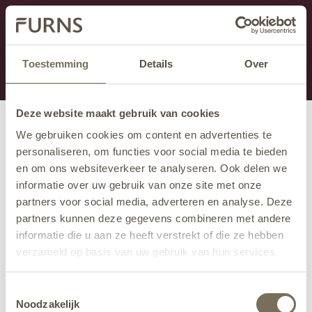
Cette section est actuellement en maintenance.
Si vous manquez des informations, vous pouvez nous
appeler au +31 413 395 295 ou nous envoyer un e-
Toestemming
Details
Over
mail à
info@furns.com
.
Deze website maakt gebruik van cookies
We gebruiken cookies om content en advertenties te
personaliseren, om functies voor social media te bieden
en om ons websiteverkeer te analyseren. Ook delen we
informatie over uw gebruik van onze site met onze
partners voor social media, adverteren en analyse. Deze
partners kunnen deze gegevens combineren met andere
informatie die u aan ze heeft verstrekt of die ze hebben
verzameld op basis van uw gebruik van hun services.
Wil je meer weten over onze privacyverklaring? Dat lees
Toestemmingsselectie
je
hier
.
Noodzakelijk