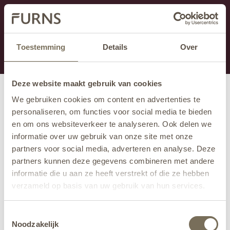
Cette section est actuellement en maintenance.
Si vous manquez des informations, vous pouvez nous
appeler au +31 413 395 295 ou nous envoyer un e-
Toestemming
Details
Over
mail à
info@furns.com
.
Deze website maakt gebruik van cookies
We gebruiken cookies om content en advertenties te
personaliseren, om functies voor social media te bieden
en om ons websiteverkeer te analyseren. Ook delen we
informatie over uw gebruik van onze site met onze
partners voor social media, adverteren en analyse. Deze
partners kunnen deze gegevens combineren met andere
informatie die u aan ze heeft verstrekt of die ze hebben
verzameld op basis van uw gebruik van hun services.
Wil je meer weten over onze privacyverklaring? Dat lees
Toestemmingsselectie
je
hier
.
Noodzakelijk