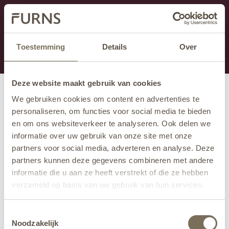
Cette section est actuellement en maintenance.
Si vous manquez des informations, vous pouvez nous
appeler au +31 413 395 295 ou nous envoyer un e-
Toestemming
Details
Over
mail à
info@furns.com
.
Deze website maakt gebruik van cookies
We gebruiken cookies om content en advertenties te
personaliseren, om functies voor social media te bieden
en om ons websiteverkeer te analyseren. Ook delen we
informatie over uw gebruik van onze site met onze
partners voor social media, adverteren en analyse. Deze
partners kunnen deze gegevens combineren met andere
informatie die u aan ze heeft verstrekt of die ze hebben
verzameld op basis van uw gebruik van hun services.
Wil je meer weten over onze privacyverklaring? Dat lees
Toestemmingsselectie
je
hier
.
Noodzakelijk