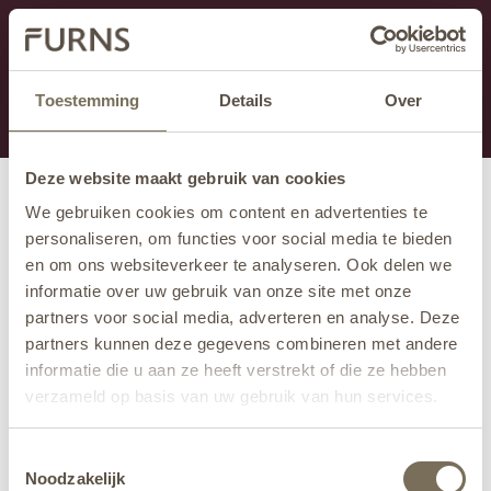
Cette section est actuellement en maintenance.
Si vous manquez des informations, vous pouvez nous
appeler au +31 413 395 295 ou nous envoyer un e-
Toestemming
Details
Over
mail à
info@furns.com
.
Deze website maakt gebruik van cookies
We gebruiken cookies om content en advertenties te
personaliseren, om functies voor social media te bieden
en om ons websiteverkeer te analyseren. Ook delen we
informatie over uw gebruik van onze site met onze
partners voor social media, adverteren en analyse. Deze
partners kunnen deze gegevens combineren met andere
informatie die u aan ze heeft verstrekt of die ze hebben
verzameld op basis van uw gebruik van hun services.
Wil je meer weten over onze privacyverklaring? Dat lees
Toestemmingsselectie
je
hier
.
Noodzakelijk