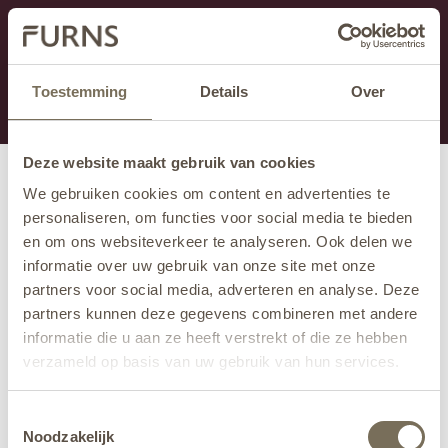
Cette section est actuellement en maintenance.
Si vous manquez des informations, vous pouvez nous
appeler au +31 413 395 295 ou nous envoyer un e-
Toestemming
Details
Over
mail à
info@furns.com
.
Deze website maakt gebruik van cookies
We gebruiken cookies om content en advertenties te
personaliseren, om functies voor social media te bieden
en om ons websiteverkeer te analyseren. Ook delen we
informatie over uw gebruik van onze site met onze
partners voor social media, adverteren en analyse. Deze
partners kunnen deze gegevens combineren met andere
informatie die u aan ze heeft verstrekt of die ze hebben
verzameld op basis van uw gebruik van hun services.
Wil je meer weten over onze privacyverklaring? Dat lees
Toestemmingsselectie
je
hier
.
Noodzakelijk