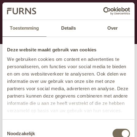
Ten dział jest obecnie w konserwacji. Jeśli brakuje Ci
informacji.
możesz zadzwonić pod numer +31 413 351 272 lub
Toestemming
Details
Over
wysłać e-mail na adres
info@furns.com
.
Deze website maakt gebruik van cookies
We gebruiken cookies om content en advertenties te
personaliseren, om functies voor social media te bieden
en om ons websiteverkeer te analyseren. Ook delen we
informatie over uw gebruik van onze site met onze
partners voor social media, adverteren en analyse. Deze
partners kunnen deze gegevens combineren met andere
informatie die u aan ze heeft verstrekt of die ze hebben
verzameld op basis van uw gebruik van hun services.
Wil je meer weten over onze privacyverklaring? Dat lees
Toestemmingsselectie
je
hier
.
Noodzakelijk