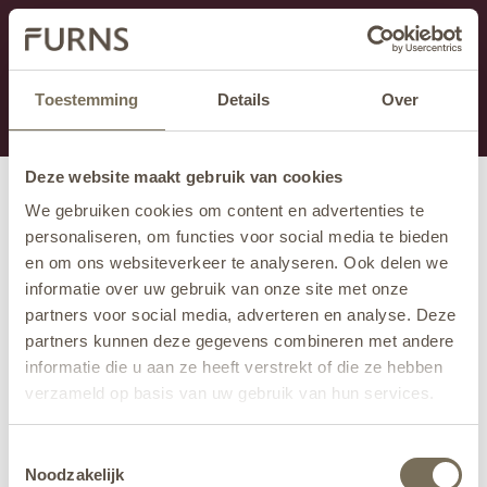
Ten dział jest obecnie w konserwacji. Jeśli brakuje Ci
informacji.
możesz zadzwonić pod numer +31 413 351 272 lub
Toestemming
Details
Over
wysłać e-mail na adres
info@furns.com
.
Deze website maakt gebruik van cookies
We gebruiken cookies om content en advertenties te
personaliseren, om functies voor social media te bieden
en om ons websiteverkeer te analyseren. Ook delen we
informatie over uw gebruik van onze site met onze
partners voor social media, adverteren en analyse. Deze
partners kunnen deze gegevens combineren met andere
informatie die u aan ze heeft verstrekt of die ze hebben
verzameld op basis van uw gebruik van hun services.
Wil je meer weten over onze privacyverklaring? Dat lees
Toestemmingsselectie
je
hier
.
Noodzakelijk