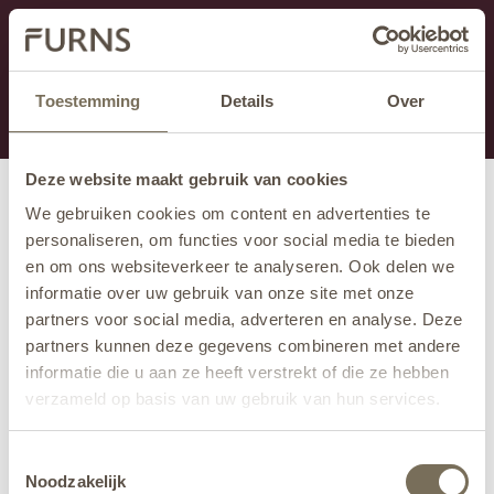
Ten dział jest obecnie w konserwacji. Jeśli brakuje Ci
informacji.
możesz zadzwonić pod numer +31 413 351 272 lub
Toestemming
Details
Over
wysłać e-mail na adres
info@furns.com
.
Deze website maakt gebruik van cookies
We gebruiken cookies om content en advertenties te
personaliseren, om functies voor social media te bieden
en om ons websiteverkeer te analyseren. Ook delen we
informatie over uw gebruik van onze site met onze
partners voor social media, adverteren en analyse. Deze
partners kunnen deze gegevens combineren met andere
informatie die u aan ze heeft verstrekt of die ze hebben
verzameld op basis van uw gebruik van hun services.
Wil je meer weten over onze privacyverklaring? Dat lees
Toestemmingsselectie
je
hier
.
Noodzakelijk