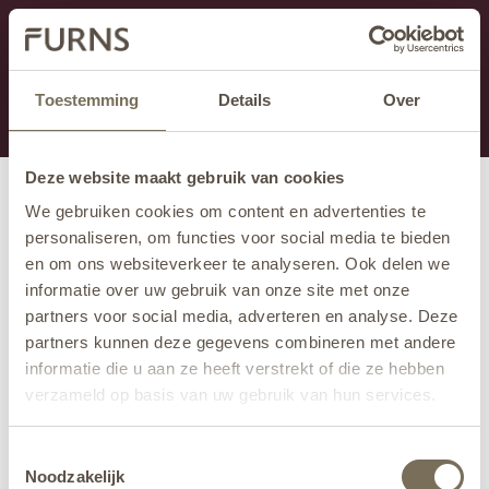
Ten dział jest obecnie w konserwacji. Jeśli brakuje Ci
informacji.
możesz zadzwonić pod numer +31 413 351 272 lub
Toestemming
Details
Over
wysłać e-mail na adres
info@furns.com
.
Deze website maakt gebruik van cookies
We gebruiken cookies om content en advertenties te
personaliseren, om functies voor social media te bieden
en om ons websiteverkeer te analyseren. Ook delen we
informatie over uw gebruik van onze site met onze
partners voor social media, adverteren en analyse. Deze
partners kunnen deze gegevens combineren met andere
informatie die u aan ze heeft verstrekt of die ze hebben
verzameld op basis van uw gebruik van hun services.
Wil je meer weten over onze privacyverklaring? Dat lees
Toestemmingsselectie
je
hier
.
Noodzakelijk