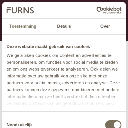
Ten dział jest obecnie w konserwacji. Jeśli brakuje Ci
informacji.
możesz zadzwonić pod numer +31 413 351 272 lub
Toestemming
Details
Over
wysłać e-mail na adres
info@furns.com
.
Deze website maakt gebruik van cookies
We gebruiken cookies om content en advertenties te
personaliseren, om functies voor social media te bieden
en om ons websiteverkeer te analyseren. Ook delen we
informatie over uw gebruik van onze site met onze
partners voor social media, adverteren en analyse. Deze
partners kunnen deze gegevens combineren met andere
informatie die u aan ze heeft verstrekt of die ze hebben
verzameld op basis van uw gebruik van hun services.
Wil je meer weten over onze privacyverklaring? Dat lees
Toestemmingsselectie
je
hier
.
Noodzakelijk