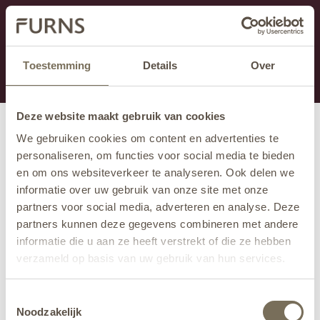
Ten dział jest obecnie w konserwacji. Jeśli brakuje Ci
informacji.
możesz zadzwonić pod numer +31 413 351 272 lub
Toestemming
Details
Over
wysłać e-mail na adres
info@furns.com
.
Deze website maakt gebruik van cookies
We gebruiken cookies om content en advertenties te
personaliseren, om functies voor social media te bieden
en om ons websiteverkeer te analyseren. Ook delen we
informatie over uw gebruik van onze site met onze
partners voor social media, adverteren en analyse. Deze
partners kunnen deze gegevens combineren met andere
informatie die u aan ze heeft verstrekt of die ze hebben
verzameld op basis van uw gebruik van hun services.
Wil je meer weten over onze privacyverklaring? Dat lees
Toestemmingsselectie
je
hier
.
Noodzakelijk