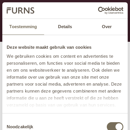
Ten dział jest obecnie w konserwacji. Jeśli brakuje Ci
informacji.
możesz zadzwonić pod numer +31 413 351 272 lub
Toestemming
Details
Over
wysłać e-mail na adres
info@furns.com
.
Deze website maakt gebruik van cookies
We gebruiken cookies om content en advertenties te
personaliseren, om functies voor social media te bieden
en om ons websiteverkeer te analyseren. Ook delen we
informatie over uw gebruik van onze site met onze
partners voor social media, adverteren en analyse. Deze
partners kunnen deze gegevens combineren met andere
informatie die u aan ze heeft verstrekt of die ze hebben
verzameld op basis van uw gebruik van hun services.
Wil je meer weten over onze privacyverklaring? Dat lees
Toestemmingsselectie
je
hier
.
Noodzakelijk