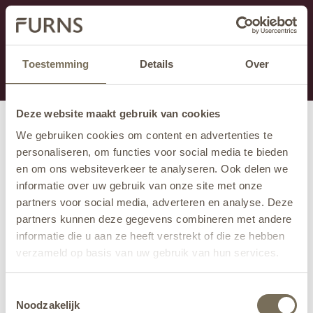
Ten dział jest obecnie w konserwacji. Jeśli brakuje Ci
informacji.
możesz zadzwonić pod numer +31 413 351 272 lub
Toestemming
Details
Over
wysłać e-mail na adres
info@furns.com
.
Deze website maakt gebruik van cookies
We gebruiken cookies om content en advertenties te
personaliseren, om functies voor social media te bieden
en om ons websiteverkeer te analyseren. Ook delen we
informatie over uw gebruik van onze site met onze
partners voor social media, adverteren en analyse. Deze
partners kunnen deze gegevens combineren met andere
informatie die u aan ze heeft verstrekt of die ze hebben
verzameld op basis van uw gebruik van hun services.
Wil je meer weten over onze privacyverklaring? Dat lees
Toestemmingsselectie
je
hier
.
Noodzakelijk