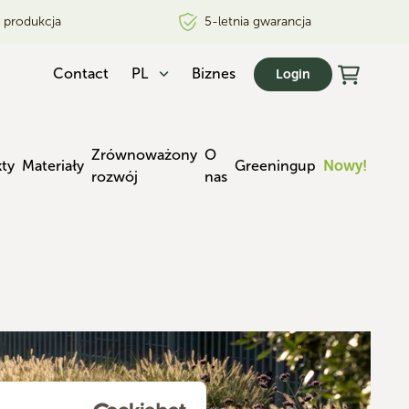
i produkcja
5-letnia gwarancja
Contact
PL
Biznes
Login
Zrównoważony
O
kty
Materiały
Greeningup
Nowy!
rozwój
nas