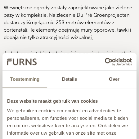
Wewnętrzne ogrody zostały zaprojektowane jako zielone 
oazy w kompleksie. Na zlecenie Du Pré Groenprojecten 
dostarczyliśmy łącznie 258 metrów elementów z 
cortenstali. 
Te elementy obejmują mury oporowe, ławki i 
dodają nie tylko atrakcyjności wizualnej, 
Jednak pełnią także funkcję miejsc do siedzenia i spotkań. 
Nasze siostrzane przedsiębiorstwo, AWOOD, 
zamontowało ławki w ogrodach wewnętrznych z 
trwałego twardego drewna. Zapewnia to bezszwowe 
Toestemming
Details
Over
połączenie między naturalnymi materiałami a 
nowoczesnym designem.
Deze website maakt gebruik van cookies
We gebruiken cookies om content en advertenties te
personaliseren, om functies voor social media te bieden
en om ons websiteverkeer te analyseren. Ook delen we
informatie over uw gebruik van onze site met onze