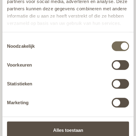
partners voor social media, adverteren en analyse. Deze
partners kunnen deze gegevens combineren met andere
informatie die u aan ze heeft verstrekt of die ze hebben
verzameld op basis van uw gebruik van hun services.
Wil je meer weten over onze privacyverklaring? Dat lees
Toestemmingsselectie
je
hier
.
Noodzakelijk
Voorkeuren
Statistieken
Marketing
Alles toestaan