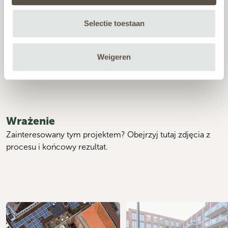
"To, co przyciąga mnie do FURNS? Jakość
Selectie toestaan
produktów. Projekty FURNS są technicznie dobrze
przemyślane."
Weigeren
Martijn Verberne - Projectleider
Wrażenie
Zainteresowany tym projektem? Obejrzyj tutaj zdjęcia z 
procesu i końcowy rezultat.