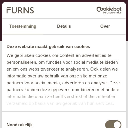
Cette section est actuellement en maintenance.
Si vous manquez des informations, vous pouvez nous
appeler au +31 413 395 295 ou nous envoyer un e-
Toestemming
Details
Over
mail à
info@furns.com
.
Deze website maakt gebruik van cookies
We gebruiken cookies om content en advertenties te
personaliseren, om functies voor social media te bieden
en om ons websiteverkeer te analyseren. Ook delen we
informatie over uw gebruik van onze site met onze
partners voor social media, adverteren en analyse. Deze
partners kunnen deze gegevens combineren met andere
informatie die u aan ze heeft verstrekt of die ze hebben
verzameld op basis van uw gebruik van hun services.
Wil je meer weten over onze privacyverklaring? Dat lees
Toestemmingsselectie
je
hier
.
Noodzakelijk