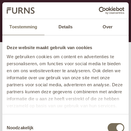
Cette section est actuellement en maintenance.
Si vous manquez des informations, vous pouvez nous
appeler au +31 413 395 295 ou nous envoyer un e-
Toestemming
Details
Over
mail à
info@furns.com
.
Deze website maakt gebruik van cookies
We gebruiken cookies om content en advertenties te
personaliseren, om functies voor social media te bieden
en om ons websiteverkeer te analyseren. Ook delen we
informatie over uw gebruik van onze site met onze
partners voor social media, adverteren en analyse. Deze
partners kunnen deze gegevens combineren met andere
informatie die u aan ze heeft verstrekt of die ze hebben
verzameld op basis van uw gebruik van hun services.
Wil je meer weten over onze privacyverklaring? Dat lees
Toestemmingsselectie
je
hier
.
Noodzakelijk