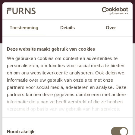
Cette section est actuellement en maintenance.
Si vous manquez des informations, vous pouvez nous
appeler au +31 413 395 295 ou nous envoyer un e-
Toestemming
Details
Over
mail à
info@furns.com
.
Deze website maakt gebruik van cookies
We gebruiken cookies om content en advertenties te
personaliseren, om functies voor social media te bieden
en om ons websiteverkeer te analyseren. Ook delen we
informatie over uw gebruik van onze site met onze
partners voor social media, adverteren en analyse. Deze
partners kunnen deze gegevens combineren met andere
informatie die u aan ze heeft verstrekt of die ze hebben
verzameld op basis van uw gebruik van hun services.
Wil je meer weten over onze privacyverklaring? Dat lees
Toestemmingsselectie
je
hier
.
Noodzakelijk