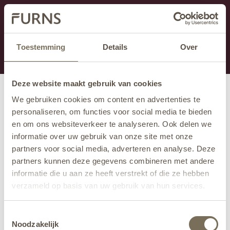
Cette section est actuellement en maintenance.
Si vous manquez des informations, vous pouvez nous
appeler au +31 413 395 295 ou nous envoyer un e-
Toestemming
Details
Over
mail à
info@furns.com
.
Deze website maakt gebruik van cookies
We gebruiken cookies om content en advertenties te
personaliseren, om functies voor social media te bieden
en om ons websiteverkeer te analyseren. Ook delen we
informatie over uw gebruik van onze site met onze
partners voor social media, adverteren en analyse. Deze
partners kunnen deze gegevens combineren met andere
informatie die u aan ze heeft verstrekt of die ze hebben
verzameld op basis van uw gebruik van hun services.
Wil je meer weten over onze privacyverklaring? Dat lees
Toestemmingsselectie
je
hier
.
Noodzakelijk