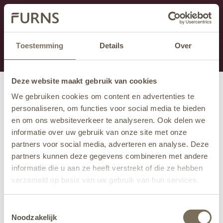
Cette section est actuellement en maintenance.
Si vous manquez des informations, vous pouvez nous
appeler au +31 413 395 295 ou nous envoyer un e-
Toestemming
Details
Over
mail à
info@furns.com
.
Deze website maakt gebruik van cookies
We gebruiken cookies om content en advertenties te
personaliseren, om functies voor social media te bieden
en om ons websiteverkeer te analyseren. Ook delen we
informatie over uw gebruik van onze site met onze
partners voor social media, adverteren en analyse. Deze
partners kunnen deze gegevens combineren met andere
informatie die u aan ze heeft verstrekt of die ze hebben
verzameld op basis van uw gebruik van hun services.
Wil je meer weten over onze privacyverklaring? Dat lees
Toestemmingsselectie
je
hier
.
Noodzakelijk