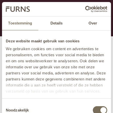
Cette section est actuellement en maintenance.
Si vous manquez des informations, vous pouvez nous
appeler au +31 413 395 295 ou nous envoyer un e-
Toestemming
Details
Over
mail à
info@furns.com
.
Deze website maakt gebruik van cookies
We gebruiken cookies om content en advertenties te
personaliseren, om functies voor social media te bieden
en om ons websiteverkeer te analyseren. Ook delen we
informatie over uw gebruik van onze site met onze
partners voor social media, adverteren en analyse. Deze
partners kunnen deze gegevens combineren met andere
informatie die u aan ze heeft verstrekt of die ze hebben
verzameld op basis van uw gebruik van hun services.
Wil je meer weten over onze privacyverklaring? Dat lees
Toestemmingsselectie
je
hier
.
Noodzakelijk