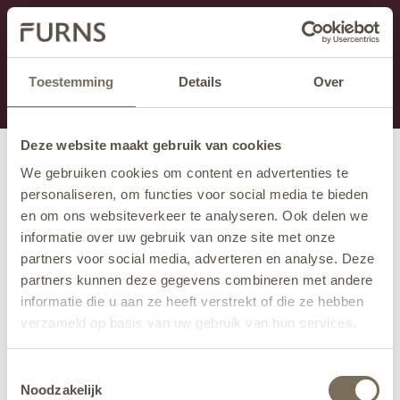
Cette section est actuellement en maintenance.
Si vous manquez des informations, vous pouvez nous
appeler au +31 413 395 295 ou nous envoyer un e-
Toestemming
Details
Over
mail à
info@furns.com
.
Deze website maakt gebruik van cookies
We gebruiken cookies om content en advertenties te
personaliseren, om functies voor social media te bieden
en om ons websiteverkeer te analyseren. Ook delen we
informatie over uw gebruik van onze site met onze
partners voor social media, adverteren en analyse. Deze
partners kunnen deze gegevens combineren met andere
informatie die u aan ze heeft verstrekt of die ze hebben
verzameld op basis van uw gebruik van hun services.
Wil je meer weten over onze privacyverklaring? Dat lees
Toestemmingsselectie
je
hier
.
Noodzakelijk