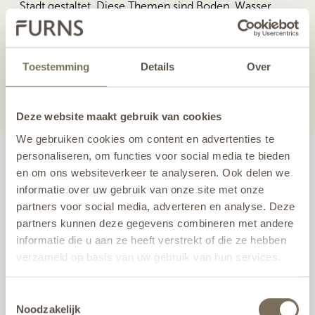
Stadt gestaltet. Diese Themen sind Boden, Wasser,
Temperatur, Luft, Licht, Biodiversität und Energie.
Jedes Thema bildet ein eigenes Kapitel im Handbuch.
Toestemming
Details
Over
Mehr lesen
Deze website maakt gebruik van cookies
We gebruiken cookies om content en advertenties te
personaliseren, om functies voor social media te bieden
EIGENPRODUKTION
en om ons websiteverkeer te analyseren. Ook delen we
informatie over uw gebruik van onze site met onze
partners voor social media, adverteren en analyse. Deze
partners kunnen deze gegevens combineren met andere
informatie die u aan ze heeft verstrekt of die ze hebben
verzameld op basis van uw gebruik van hun services.
Wil je meer weten over onze privacyverklaring? Dat lees
Toestemmingsselectie
je
hier
.
Noodzakelijk